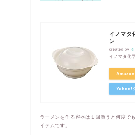
イノマタ
ン
created by
Ri
イノマタ化学(I
Amazo
Yaho
ラーメンを作る容器は１回買うと何度で
イテムです。