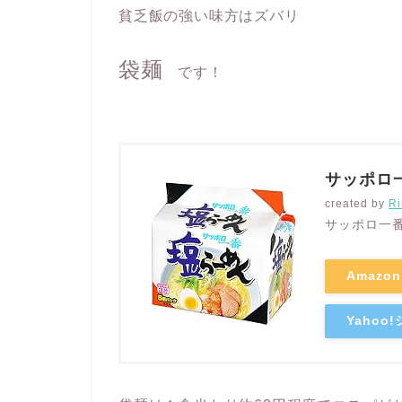
貧乏飯の強い味方はズバリ
袋麺
です！
サッポロ一
created by
Ri
サッポロ一
Amazo
Yaho