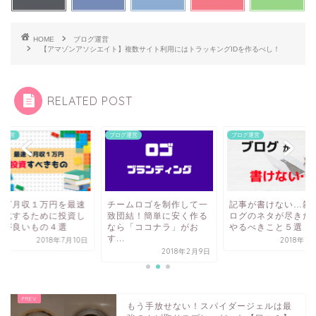
HOME
ブログ運営
【アマゾンアソシエイト】複数サイト利用にはトラッキングIDを作るべし！
RELATED POST
グ運営
ブログ運営
ブログ運営
ームロゴを制作して一
記事が書けない…雑記ブ
ブログ月収１万円を
団結！簡単に安く作る
ログのネタが尽きた時に
で達成するために投
ら「ココナラ」がお
やるべきこと５選
た方が良いもの４選
.
2018年7月12日
2018年7
2018年2月9日
もう手放せない！スパイダージェルは最