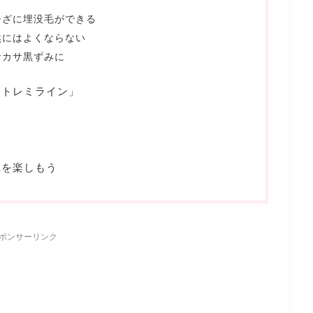
ひざに埋没毛ができる
然にはよくならない
サカサ黒ずみに
ストレミライン」
れを楽しもう
ポンサーリンク