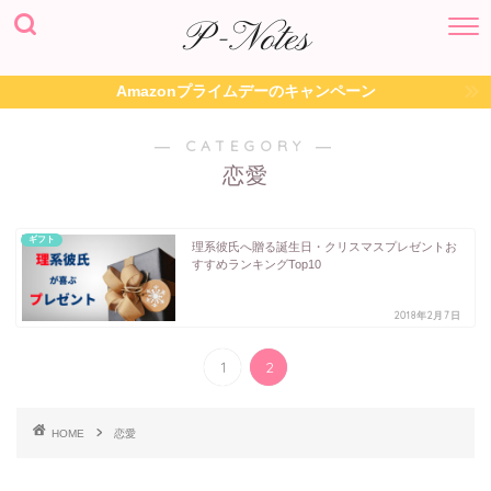
Amazonプライムデーのキャンペーン
― CATEGORY ―
恋愛
ギフト
理系彼氏へ贈る誕生日・クリスマスプレゼントお
すすめランキングTop10
2018年2月7日
1
2
HOME
恋愛