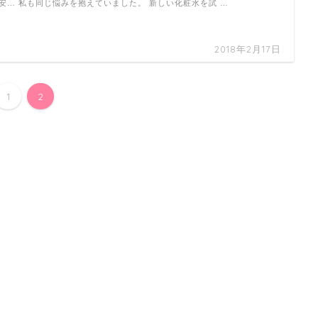
安… 私も同じ悩みを抱えていました。 新しい化粧水を試 …
2018年2月17日
1
2