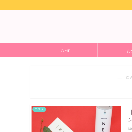
HOME
お
― C
コスメ
3